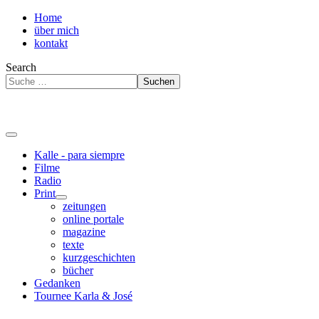
Home
über mich
kontakt
Search
Suchen
Kalle - para siempre
Filme
Radio
Print
zeitungen
online portale
magazine
texte
kurzgeschichten
bücher
Gedanken
Tournee Karla & José