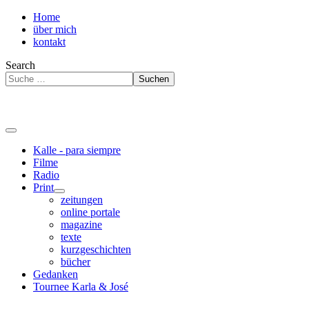
Home
über mich
kontakt
Search
Suchen
Kalle - para siempre
Filme
Radio
Print
zeitungen
online portale
magazine
texte
kurzgeschichten
bücher
Gedanken
Tournee Karla & José