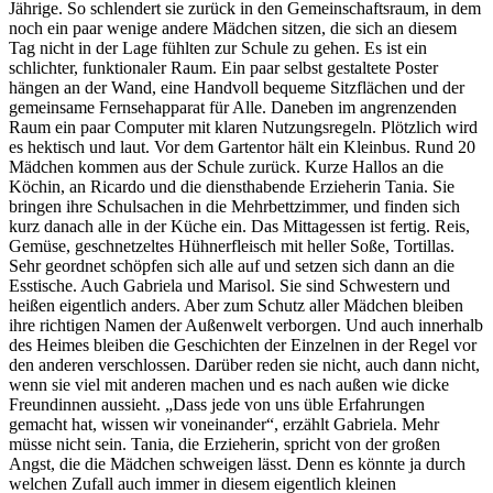
Jährige. So schlendert sie zurück in den Gemeinschaftsraum, in dem
noch ein paar wenige andere Mädchen sitzen, die sich an diesem
Tag nicht in der Lage fühlten zur Schule zu gehen. Es ist ein
schlichter, funktionaler Raum. Ein paar selbst gestaltete Poster
hängen an der Wand, eine Handvoll bequeme Sitzflächen und der
gemeinsame Fernsehapparat für Alle. Daneben im angrenzenden
Raum ein paar Computer mit klaren Nutzungsregeln. Plötzlich wird
es hektisch und laut. Vor dem Gartentor hält ein Kleinbus. Rund 20
Mädchen kommen aus der Schule zurück. Kurze Hallos an die
Köchin, an Ricardo und die diensthabende Erzieherin Tania. Sie
bringen ihre Schulsachen in die Mehrbettzimmer, und finden sich
kurz danach alle in der Küche ein. Das Mittagessen ist fertig. Reis,
Gemüse, geschnetzeltes Hühnerfleisch mit heller Soße, Tortillas.
Sehr geordnet schöpfen sich alle auf und setzen sich dann an die
Esstische. Auch Gabriela und Marisol. Sie sind Schwestern und
heißen eigentlich anders. Aber zum Schutz aller Mädchen bleiben
ihre richtigen Namen der Außenwelt verborgen. Und auch innerhalb
des Heimes bleiben die Geschichten der Einzelnen in der Regel vor
den anderen verschlossen. Darüber reden sie nicht, auch dann nicht,
wenn sie viel mit anderen machen und es nach außen wie dicke
Freundinnen aussieht. „Dass jede von uns üble Erfahrungen
gemacht hat, wissen wir voneinander“, erzählt Gabriela. Mehr
müsse nicht sein. Tania, die Erzieherin, spricht von der großen
Angst, die die Mädchen schweigen lässt. Denn es könnte ja durch
welchen Zufall auch immer in diesem eigentlich kleinen