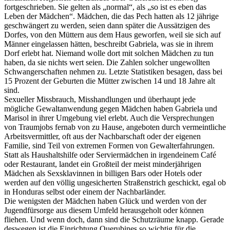
fortgeschrieben. Sie gelten als „normal“, als „so ist es eben das
Leben der Mädchen“. Mädchen, die das Pech hatten als 12 jährige
geschwängert zu werden, seien dann später die Aussätzigen des
Dorfes, von den Müttern aus dem Haus geworfen, weil sie sich auf
Männer eingelassen hätten, beschreibt Gabriela, was sie in ihrem
Dorf erlebt hat. Niemand wolle dort mit solchen Mädchen zu tun
haben, da sie nichts wert seien. Die Zahlen solcher ungewollten
Schwangerschaften nehmen zu. Letzte Statistiken besagen, dass bei
15 Prozent der Geburten die Mütter zwischen 14 und 18 Jahre alt
sind.
Sexueller Missbrauch, Misshandlungen und überhaupt jede
mögliche Gewaltanwendung gegen Mädchen haben Gabriela und
Marisol in ihrer Umgebung viel erlebt. Auch die Versprechungen
von Traumjobs fernab von zu Hause, angeboten durch vermeintliche
Arbeitsvermittler, oft aus der Nachbarschaft oder der eigenen
Familie, sind Teil von extremen Formen von Gewalterfahrungen.
Statt als Haushaltshilfe oder Serviermädchen in irgendeinem Café
oder Restaurant, landet ein Großteil der meist minderjährigen
Mädchen als Sexsklavinnen in billigen Bars oder Hotels oder
werden auf den völlig ungesicherten Straßenstrich geschickt, egal ob
in Honduras selbst oder einem der Nachbarländer.
Die wenigsten der Mädchen haben Glück und werden von der
Jugendfürsorge aus diesem Umfeld herausgeholt oder können
fliehen. Und wenn doch, dann sind die Schutzräume knapp. Gerade
deswegen ist die Einrichtung Querubines so wichtig für die