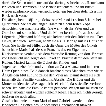
durch die Seiten und deutet auf das darin geschriebene. „Heute kann
ich lesen und schreiben.“ Sie lächelt schüchtern und ihr blickt
wieder ausdrucksvoller, vielleicht sogar ein bisschen stolz. Es ist ihr
Blick nach vorne.
Die ältere, heute 18jährige Schwester Marisol ist schon 6 Jahre bei
Querubines. Sie hat die langen Haare zu einem festen Zopf
geflochten, das macht sie älter. Sie war 7, als ihr Vater und der
Onkel sie missbrauchten. Und die Mutter beschimpfte auch sie als
Lügnerin. „Niemand half mir, alle kehrten mir den Rücken zu.“ Der
Onkel, der auch Täter war, nahm sie als 11 Jährige mit ins Haus der
Oma. Sie hoffte auf Hilfe, doch die Oma, die Mutter des Onkels,
betrachtete Marisol als dessen Frau, als dessen Eigentum.
Kurioserweise verdankt sie dem Vater die Rettung von dort. Er raste
vor Eifersucht und zeigte den Onkel an, brachte damit den Stein ins
Rollen. Marisol kam in die Obhut der Kinder- und
Jugendschutzbehörde und von dort zu Casa Alianza und in deren
Heim Querubines. Bald danach brachte dieses Mädchen trotz vieler
Ängste den Mut auf und zeigte den Vater an. Damit stellte sie sich
innerhalb der Familie komplett ins Abseits. Die Brüder und die
Mutter meiden sie. „Sie sagen, ich sei schuld, dass sie alles verloren
haben. Ich hätte die Familie kaputt gemacht. Wegen mir müssten sie
schwer arbeiten und würden schlecht leben. Hätte ich nichts gesagt,
besäßen sie noch alles.“
Geschichten wie die von Marisol und Gabriela werden in den
ländlichen Regionen des Landes über Generationen hinweg