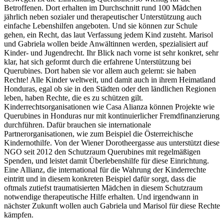
Betroffenen. Dort erhalten im Durchschnitt rund 100 Mädchen
jährlich neben sozialer und therapeutischer Unterstützung auch
einfache Lebenshilfen angeboten. Und sie können zur Schule
gehen, ein Recht, das laut Verfassung jedem Kind zusteht. Marisol
und Gabriela wollen beide Anwältinnen werden, spezialisiert auf
Kinder- und Jugendrecht. Ihr Blick nach vorne ist sehr konkret, sehr
klar, hat sich geformt durch die erfahrene Unterstützung bei
Querubines. Dort haben sie vor allem auch gelernt: sie haben
Rechte! Alle Kinder weltweit, und damit auch in ihrem Heimatland
Honduras, egal ob sie in den Städten oder den ländlichen Regionen
leben, haben Rechte, die es zu schützen gilt.
Kinderrechtsorganisationen wie Casa Alianza können Projekte wie
Querubines in Honduras nur mit kontinuierlicher Fremdfinanzierung
durchführen. Dafür brauchen sie internationale
Partnerorganisationen, wie zum Beispiel die Österreichische
Kindernothilfe. Von der Wiener Dorotheergasse aus unterstützt diese
NGO seit 2012 den Schutzraum Querubines mit regelmäßigen
Spenden, und leistet damit Überlebenshilfe für diese Einrichtung.
Eine Allianz, die international für die Wahrung der Kinderrechte
eintritt und in diesem konkreten Beispiel dafür sorgt, dass die
oftmals zutiefst traumatisierten Mädchen in diesem Schutzraum
notwendige therapeutische Hilfe erhalten. Und irgendwann in
nächster Zukunft wollen auch Gabriela und Marisol für diese Rechte
kämpfen.