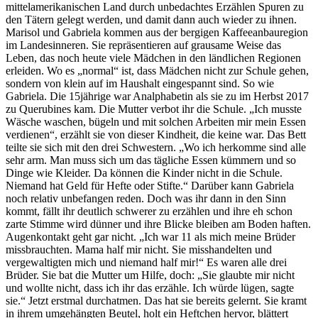
mittelamerikanischen Land durch unbedachtes Erzählen Spuren zu
den Tätern gelegt werden, und damit dann auch wieder zu ihnen.
Marisol und Gabriela kommen aus der bergigen Kaffeeanbauregion
im Landesinneren. Sie repräsentieren auf grausame Weise das
Leben, das noch heute viele Mädchen in den ländlichen Regionen
erleiden. Wo es „normal“ ist, dass Mädchen nicht zur Schule gehen,
sondern von klein auf im Haushalt eingespannt sind. So wie
Gabriela. Die 15jährige war Analphabetin als sie zu im Herbst 2017
zu Querubines kam. Die Mutter verbot ihr die Schule. „Ich musste
Wäsche waschen, bügeln und mit solchen Arbeiten mir mein Essen
verdienen“, erzählt sie von dieser Kindheit, die keine war. Das Bett
teilte sie sich mit den drei Schwestern. „Wo ich herkomme sind alle
sehr arm. Man muss sich um das tägliche Essen kümmern und so
Dinge wie Kleider. Da können die Kinder nicht in die Schule.
Niemand hat Geld für Hefte oder Stifte.“ Darüber kann Gabriela
noch relativ unbefangen reden. Doch was ihr dann in den Sinn
kommt, fällt ihr deutlich schwerer zu erzählen und ihre eh schon
zarte Stimme wird dünner und ihre Blicke bleiben am Boden haften.
Augenkontakt geht gar nicht. „Ich war 11 als mich meine Brüder
missbrauchten. Mama half mir nicht. Sie misshandelten und
vergewaltigten mich und niemand half mir!“ Es waren alle drei
Brüder. Sie bat die Mutter um Hilfe, doch: „Sie glaubte mir nicht
und wollte nicht, dass ich ihr das erzähle. Ich würde lügen, sagte
sie.“ Jetzt erstmal durchatmen. Das hat sie bereits gelernt. Sie kramt
in ihrem umgehängten Beutel, holt ein Heftchen hervor, blättert