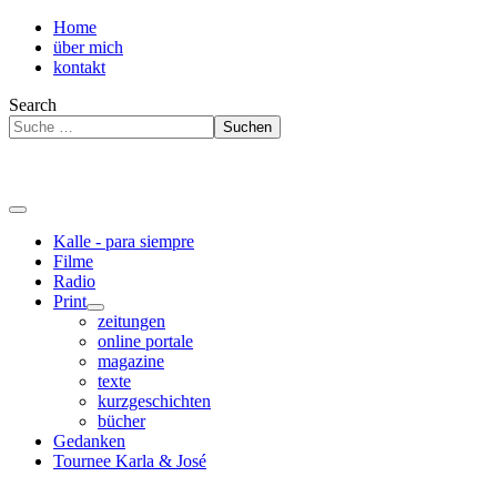
Home
über mich
kontakt
Search
Suchen
Kalle - para siempre
Filme
Radio
Print
zeitungen
online portale
magazine
texte
kurzgeschichten
bücher
Gedanken
Tournee Karla & José