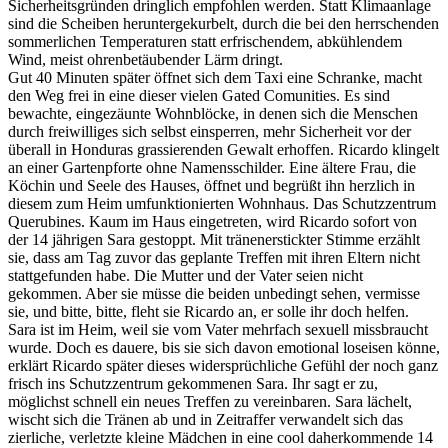
Sicherheitsgründen dringlich empfohlen werden. Statt Klimaanlage
sind die Scheiben heruntergekurbelt, durch die bei den herrschenden
sommerlichen Temperaturen statt erfrischendem, abkühlendem
Wind, meist ohrenbetäubender Lärm dringt.
Gut 40 Minuten später öffnet sich dem Taxi eine Schranke, macht
den Weg frei in eine dieser vielen Gated Comunities. Es sind
bewachte, eingezäunte Wohnblöcke, in denen sich die Menschen
durch freiwilliges sich selbst einsperren, mehr Sicherheit vor der
überall in Honduras grassierenden Gewalt erhoffen. Ricardo klingelt
an einer Gartenpforte ohne Namensschilder. Eine ältere Frau, die
Köchin und Seele des Hauses, öffnet und begrüßt ihn herzlich in
diesem zum Heim umfunktionierten Wohnhaus. Das Schutzzentrum
Querubines. Kaum im Haus eingetreten, wird Ricardo sofort von
der 14 jährigen Sara gestoppt. Mit tränenerstickter Stimme erzählt
sie, dass am Tag zuvor das geplante Treffen mit ihren Eltern nicht
stattgefunden habe. Die Mutter und der Vater seien nicht
gekommen. Aber sie müsse die beiden unbedingt sehen, vermisse
sie, und bitte, bitte, fleht sie Ricardo an, er solle ihr doch helfen.
Sara ist im Heim, weil sie vom Vater mehrfach sexuell missbraucht
wurde. Doch es dauere, bis sie sich davon emotional loseisen könne,
erklärt Ricardo später dieses widersprüchliche Gefühl der noch ganz
frisch ins Schutzzentrum gekommenen Sara. Ihr sagt er zu,
möglichst schnell ein neues Treffen zu vereinbaren. Sara lächelt,
wischt sich die Tränen ab und in Zeitraffer verwandelt sich das
zierliche, verletzte kleine Mädchen in eine cool daherkommende 14